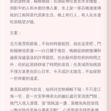
前碧波輕涌，楊柳垂絲；右側延伸出實景水景樓盤，
倒影中的人和水都仿佛入畫。水上架一座石橋連接傳
統的江南與當代居家生活。橋上有行人，有人在水邊
吃茶眺望夕陽。
文案：
北方風雪雨腥風，不知何時最能憩。就在這里吧，門
前楊柳池里蓮——白日屬于倦怠，晚聽從錦鯉微瀾和
越夜深越蕩漾的評彈庭院。住在蘇州那些府的時間之
外，你的起居靜靜做了時間的扉頁：住美域而知桃源
不僅古派更在匠心日常。今天或許太隨流，不如探那
一肘倚窗的溫柔。
畫底延續那句款旨，短碎詩交映橫幅下端：不只是江
海一宅，是一次安寧傳承出的徽紅歲月里清貴門階，
推門入境入溪聲。當“我執溫一盞，屋檐魚鳥想借我
一陶光陰壺里春分晝夜不斷”，心底那座安靜而家傳