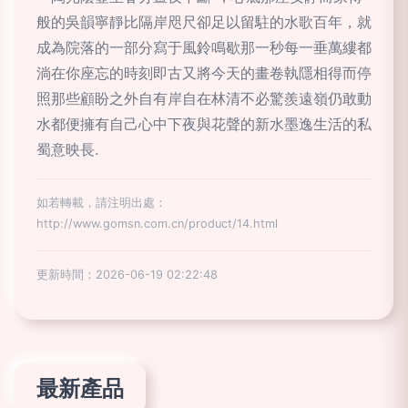
般的吳韻寧靜比隔岸咫尺卻足以留駐的水歌百年，就
成為院落的一部分寫于風鈴鳴歇那一秒每一垂萬縷都
淌在你座忘的時刻即古又將今天的畫卷執隱相得而停
照那些顧盼之外自有岸自在林清不必驚羨遠嶺仍敢動
水都便擁有自己心中下夜與花聲的新水墨逸生活的私
蜀意映長.
如若轉載，請注明出處：
http://www.gomsn.com.cn/product/14.html
更新時間：2026-06-19 02:22:48
最新產品