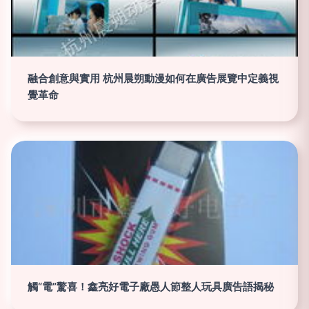
融合創意與實用 杭州晨朔動漫如何在廣告展覽中定義視
覺革命
觸“電”驚喜！鑫亮好電子廠愚人節整人玩具廣告語揭秘