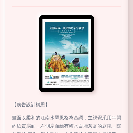
【廣告設計構思】
畫面以柔和的江南水墨風格為基調，主視覺采用半開
的紙質扇面，左側扇面繪有臨水白墻灰瓦的庭院，院