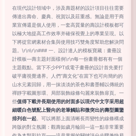
在現代設計領域中，涉及壽題材的設計項目往往需要
傳達出壽命、慶典、祝賀以及莊重感。無論是用于商
業宣傳還是個人使用，一套高質量的壽設計模板都可
以極大地提高工作效率并確保視覺上的專業呈現。以
下將從官網素材合集與使用技巧雙角度幫助您解決問
題。\r\n\r\n### 一、設計達人的模板寶藏：畫冊設
計模板—壽主題封面樣例\r\n每一份畫冊都有有一個
主題觀點。當下不少PPT或電子畫冊的設計首先要打
破平庸視覺邊界。人們“壽文化”在當下也可向簡約的
山水元素回歸，用一抹淡淡的茶色和書墨輔以傳統的
禪靜字載圖形環、局部裝飾線條勾麗來裝飾扉頁。一
些
值得下載并長期使用的封面多以現代中文字采用超
細暖白色號配上豎向的老筆觸貼和微突出的壽型圖鑒
排列在一起
。可以將那上面清晰長而變性的線條構成
跨版的對立氛圍：觀壽如歲月輪回—這一點非常重要
作為本類彩拉頁——這是掌握的關鍵評分步驟兼快易