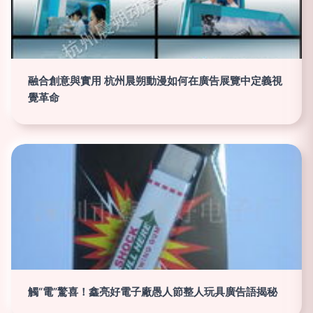
融合創意與實用 杭州晨朔動漫如何在廣告展覽中定義視
覺革命
觸“電”驚喜！鑫亮好電子廠愚人節整人玩具廣告語揭秘